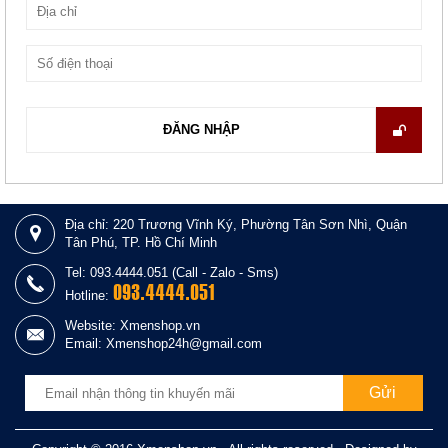
ĐĂNG NHẬP
ĐĂNG KÝ
Địa chỉ: 220 Trương Vĩnh Ký, Phường Tân Sơn Nhì, Quận
Tân Phú, TP. Hồ Chí Minh
Tel: 093.4444.051 (Call - Zalo - Sms)
093.4444.051
Hotline:
Website: Xmenshop.vn
Email: Xmenshop24h@gmail.com