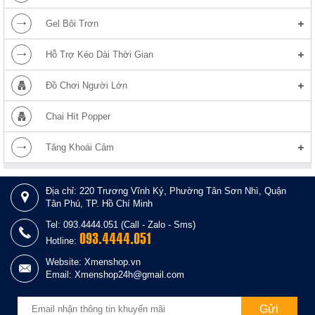
Gel Bôi Trơn
Hỗ Trợ Kéo Dài Thời Gian
Đồ Chơi Người Lớn
Chai Hít Popper
Tăng Khoái Cảm
Địa chỉ: 220 Trương Vĩnh Ký, Phường Tân Sơn Nhì, Quận
Tân Phú, TP. Hồ Chí Minh
Tel: 093.4444.051 (Call - Zalo - Sms)
093.4444.051
Hotline:
Website: Xmenshop.vn
Email: Xmenshop24h@gmail.com