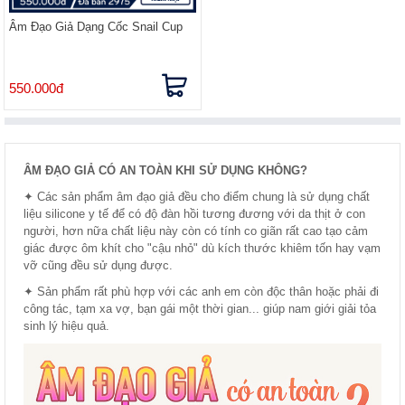
Âm Đạo Giả Dạng Cốc Snail Cup
550.000đ
ÂM ĐẠO GIẢ CÓ AN TOÀN KHI SỬ DỤNG KHÔNG?
✦ Các sản phẩm âm đạo giả đều cho điểm chung là sử dụng chất
liệu silicone y tế để có độ đàn hồi tương đương với da thịt ở con
người, hơn nữa chất liệu này còn có tính co giãn rất cao tạo cảm
giác được ôm khít cho "cậu nhỏ" dù kích thước khiêm tốn hay vạm
vỡ cũng đều sử dụng được.
✦ Sản phẩm rất phù hợp với các anh em còn độc thân hoặc phải đi
công tác, tạm xa vợ, bạn gái một thời gian... giúp nam giới giải tỏa
sinh lý hiệu quả.