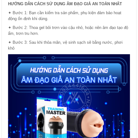
HƯỚNG DẪN CÁCH SỬ DỤNG ÂM ĐẠO GIẢ AN TOÀN NHẤT
✦ Bước 1: Bạn cần kiểm tra sản phẩm, phụ kiện đảm bảo hoạt
động ổn định khi dùng.
✦ Bước 2: Thoa gel bôi trơn vào cậu nhỏ, hoặc nên âm đạo tạo độ
ẩm, trơn tru hơn.
✦ Bước 3: Sau khi thỏa mãn, vệ sinh sạch sẽ bằng nước, phơi
khô