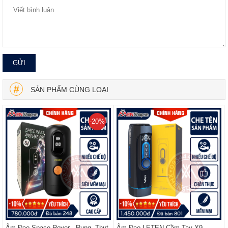
SẢN PHẨM CÙNG LOẠI
-20%
Âm Đạo Space Rover - Rung, Thụt,
Âm Đạo LETEN Cầm Tay X9