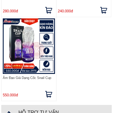
280.000đ
240.000đ
Âm Đạo Giả Dạng Cốc Snail Cup
550.000đ
HỖ TRỢ TƯ VẤN