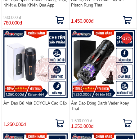
Nhiệt & Điều Khiển Qua App
Piston Rung Thụt
980.000 đ
1.450.000đ
780.000đ
-17%
Âm Đạo Bú Mút DOYOLA Cao Cấp
Âm Đạo Đóng Darth Vader Xoay
Thụt
1.500.000 đ
1.250.000đ
1.250.000đ