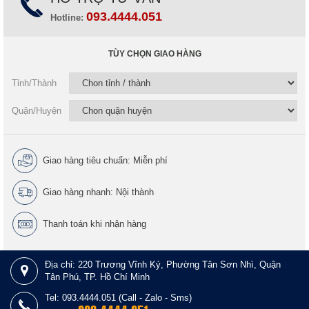
093.4444.051
Hotline:
TÙY CHỌN GIAO HÀNG
Tỉnh/Thành
Quận/Huyện
Giao hàng tiêu chuẩn: Miễn phí
Giao hàng nhanh: Nội thành
Thanh toán khi nhận hàng
Địa chỉ: 220 Trương Vĩnh Ký, Phường Tân Sơn Nhì, Quận
Tân Phú, TP. Hồ Chí Minh
Tel: 093.4444.051 (Call - Zalo - Sms)