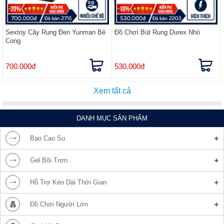
Sextoy Cây Rung Đen Yunman Bẻ
Đồ Chơi Bút Rung Durex Nhỏ
Cong
700.000đ
530.000đ
Xem tất cả
DANH MỤC SẢN PHẨM
Bao Cao Su
Gel Bôi Trơn
Hỗ Trợ Kéo Dài Thời Gian
Đồ Chơi Người Lớn