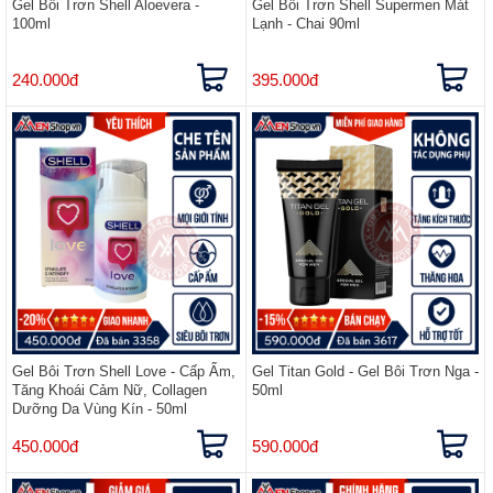
Gel Bôi Trơn Shell Aloevera -
Gel Bôi Trơn Shell Supermen Mát
100ml
Lạnh - Chai 90ml
240.000đ
395.000đ
Gel Bôi Trơn Shell Love - Cấp Ẩm,
Gel Titan Gold - Gel Bôi Trơn Nga -
Tăng Khoái Cảm Nữ, Collagen
50ml
Dưỡng Da Vùng Kín - 50ml
450.000đ
590.000đ