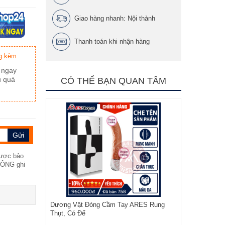
Giao hàng nhanh: Nội thành
Thanh toán khi nhận hàng
g kèm
 ngay
u quà
CÓ THỂ BẠN QUAN TÂM
được bảo
KHÔNG ghi
Dương Vật Đóng Cầm Tay ARES Rung
Thụt, Có Đế