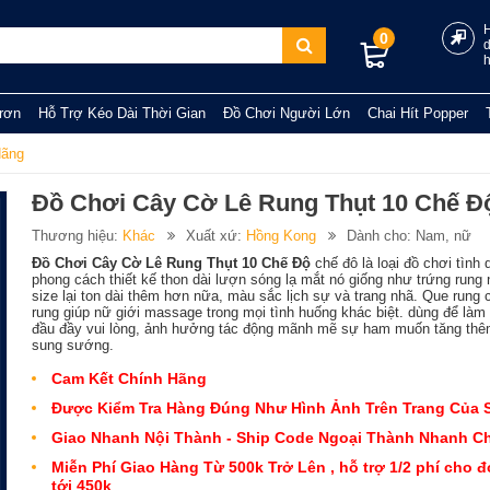
0
rơn
Hỗ Trợ Kéo Dài Thời Gian
Đồ Chơi Người Lớn
Chai Hít Popper
Hãng
Đồ Chơi Cây Cờ Lê Rung Thụt 10 Chế Đ
Thương hiệu:
Khác
Xuất xứ:
Hồng Kong
Dành cho: Nam, nữ
Đồ Chơi Cây Cờ Lê Rung Thụt 10 Chế Độ
chế đô là loại đồ chơi tình 
phong cách thiết kế thon dài lượn sóng lạ mắt nó giống như trứng rung
size lại ton dài thêm hơn nữa, màu sắc lịch sự và trang nhã. Que rung 
rung giúp nữ giới massage trong mọi tình huống khác biệt. dùng để là
đầu đầy vui lòng, ảnh hưởng tác động mãnh mẽ sự ham muốn tăng th
sung sướng.
Cam Kết Chính Hãng
Được Kiểm Tra Hàng Đúng Như Hình Ảnh Trên Trang Của 
Giao Nhanh Nội Thành - Ship Code Ngoại Thành Nhanh C
Miễn Phí Giao Hàng Từ 500k Trở Lên , hỗ trợ 1/2 phí cho 
tới 450k