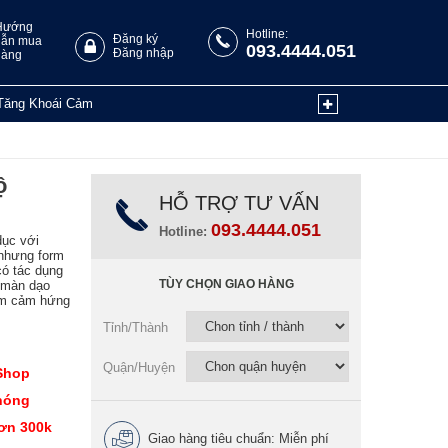
Hướng
Hotline:
Đăng ký
dẫn mua
093.4444.051
Đăng nhập
hàng
Tăng Khoái Cảm
ộ
HỖ TRỢ TƯ VẤN
093.4444.051
Hotline:
dục với
 nhưng form
có tác dụng
TÙY CHỌN GIAO HÀNG
m màn dạo
êm cảm hứng
Tỉnh/Thành
Quận/Huyện
Shop
hóng
đơn 300k
Giao hàng tiêu chuẩn: Miễn phí