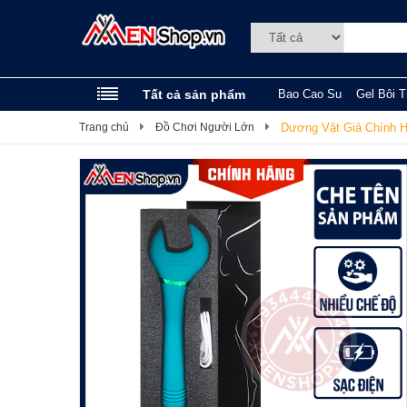
Tất cả sản phẩm
Bao Cao Su
Gel Bôi T
Trang chủ
Đồ Chơi Người Lớn
Dương Vật Giả Chính 