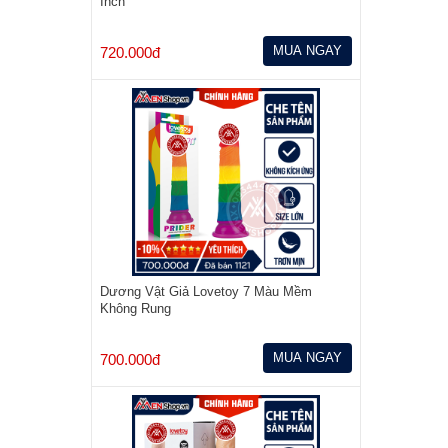
Inch
MUA NGAY
720.000đ
Dương Vật Giả Lovetoy 7 Màu Mềm
Không Rung
MUA NGAY
700.000đ