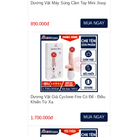
Dương Vật Máy Súng Cầm Tay Mini Jiuuy
MUA NGAY
890.000đ
Dương Vật Giả Cyclone Fire Có Đế - Điều
Khiển Từ Xa
MUA NGAY
1.700.000đ