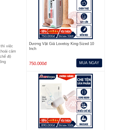
Dương Vật Giả Lovetoy King-Sized 10
thì việc
Inch
khoái cảm
chế độ
hông
MUA NGAY
750.000đ