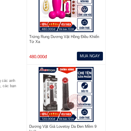
Trứng Rung Dương Vật Hồng Điều Khiển
Từ Xa
MUA NGAY
480.000đ
g các anh
g, các bạn
Dương Vật Giả Lovetoy Da Đen Mềm 9