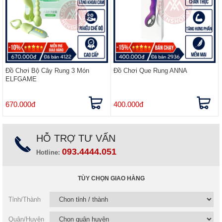
Đồ Chơi Bộ Cây Rung 3 Món
Đồ Chơi Que Rung ANNA
ELFGAME
670.000đ
400.000đ
HỖ TRỢ TƯ VẤN
093.4444.051
Hotline:
TÙY CHỌN GIAO HÀNG
Tỉnh/Thành
Quận/Huyện