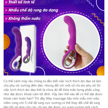
Có thể cánh mày râu chúng ta đều biết việc kích thích âm đạo sẽ làm
cho phụ nữ sướng điên đảo, nhưng đối với một số chị em phụ nữ thì
việc kích thích âm đạo thôi là chưa đủ để thỏa mãn hưng phấn cũng
như đạt được khoái cảm tột đỉnh. Vậy làm thế nào để có thể đạt được
khoái cảm hoàn hảo? Thì đây Máy massage hậu môn mẫu mới siêu
mềm cùng với 5 chế độ rung cực sướng,có thể thay đổi chế độ rung
liên hồi sẽ giúp cho các chị em đạt được sự sung sướng một cách