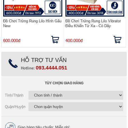
Đồ Chơi Trứng Rung Lilo Hình Gấu
Đồ Chơi Trứng Rung Lilo Vibrator
New
Điều Khiển Từ Xa - Có Dây
600.000đ
400.000đ
HỖ TRỢ TƯ VẤN
093.4444.051
Hotline:
TÙY CHỌN GIAO HÀNG
Tỉnh/Thành
Quận/Huyện
Giao hàng tiêu chuẩn: Miễn phí