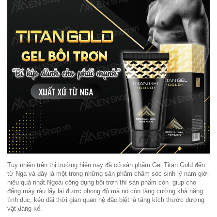
Tuy nhiên trên thị trường hiện nay đã có sản phẩm Gel Titan Gold đến
từ Nga và đây là một trong những sản phẩm chăm sóc sinh lý nam giới
hiệu quả nhất.Ngoài công dụng bôi trơn thì sản phẩm còn giúp cho
đấng mày râu lấy lại được phong độ mà nó còn tăng cường khả năng
tình dục, kéo dài thời gian quan hệ đặc biệt là tăng kích thước dương
vật đáng kể.