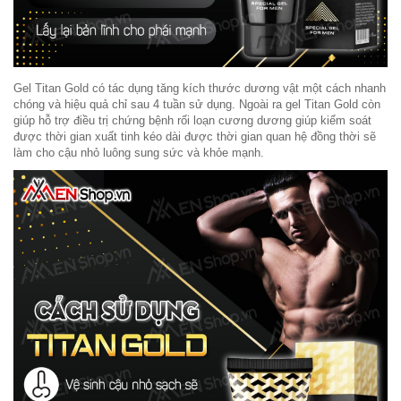
Gel Titan Gold có tác dụng tăng kích thước dương vật một cách nhanh
chóng và hiệu quả chỉ sau 4 tuần sử dụng. Ngoài ra gel Titan Gold còn
giúp hỗ trợ điều trị chứng bệnh rối loạn cương dương giúp kiểm soát
được thời gian xuất tinh kéo dài được thời gian quan hệ đồng thời sẽ
làm cho cậu nhỏ luông sung sức và khỏe mạnh.