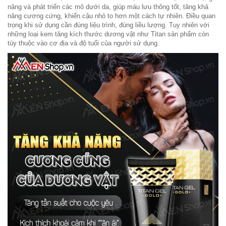
nâng và phát triển các mô dưới da, giúp máu lưu thông tốt, tăng khả
năng cương cứng, khiến cậu nhỏ to hơn một cách tự nhiên. Điều quan
trọng khi sử dụng cần đúng liệu trình, đúng liều lượng. Tuy nhiên với
những loại kem tăng kích thước dương vật như Titan sản phẩm còn
tùy thuộc vào cơ địa và độ tuổi của người sử dụng.