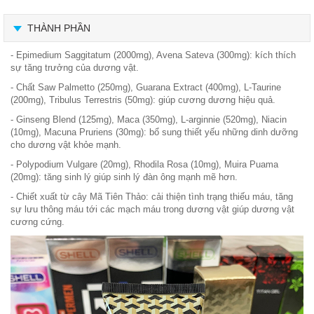
THÀNH PHẦN
- Epimedium Saggitatum (2000mg), Avena Sateva (300mg): kích thích
sự tăng trưởng của dương vật.
- Chất Saw Palmetto (250mg), Guarana Extract (400mg), L-Taurine
(200mg), Tribulus Terrestris (50mg): giúp cương dương hiệu quả.
- Ginseng Blend (125mg), Maca (350mg), L-arginnie (520mg), Niacin
(10mg), Macuna Pruriens (30mg): bổ sung thiết yếu những dinh dưỡng
cho dương vật khỏe mạnh.
- Polypodium Vulgare (20mg), Rhodila Rosa (10mg), Muira Puama
(20mg): tăng sinh lý giúp sinh lý đàn ông mạnh mẽ hơn.
- Chiết xuất từ cây Mã Tiên Thảo: cải thiện tình trạng thiếu máu, tăng
sự lưu thông máu tới các mạch máu trong dương vật giúp dương vật
cương cứng.