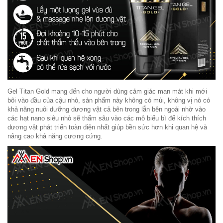
Gel Titan Gold mang đến cho người dùng cảm giác man mát khi mới
bôi vào đầu của cậu nhỏ, sản phẩm này không có mùi, không vị nó có
khả năng nuôi dưỡng dương vật cả bên trong lẫn bên ngoài nhờ vào
các hạt nano siêu nhỏ sẽ thấm sâu vào các mô biểu bì để kích thích
dương vật phát triển toàn diện nhất giúp bền sức hơn khi quan hệ và
nâng cao khả năng cương cứng.