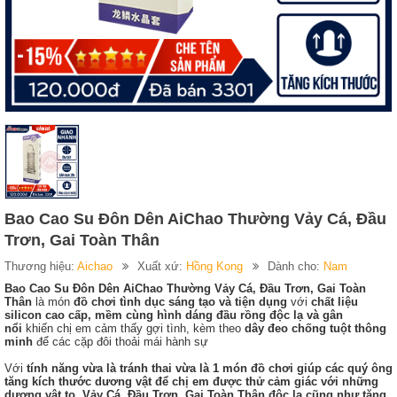
Bao Cao Su Đôn Dên AiChao Thường Vảy Cá, Đầu
Trơn, Gai Toàn Thân
Thương hiệu:
Aichao
Xuất xứ:
Hồng Kong
Dành cho:
Nam
Bao Cao Su Đôn Dên AiChao Thường Vảy Cá, Đầu Trơn, Gai Toàn
Thân
là món
đồ chơi tình dục sáng tạo và tiện dụng
với
chất liệu
silicon cao cấp, mềm cùng hình dáng đầu rồng độc lạ và gân
nổi
khiến chị em cảm thấy gợi tình, kèm theo
dây đeo chống tuột thông
minh
để các cặp đôi thoải mái hành sự
Với
tính năng vừa là tránh thai vừa là 1 món đồ chơi giúp các quý ông
tăng kích thước dương vật để chị em được thử cảm giác với những
dương vật to, Vảy Cá, Đầu Trơn, Gai Toàn Thân độc lạ cũng như tăng