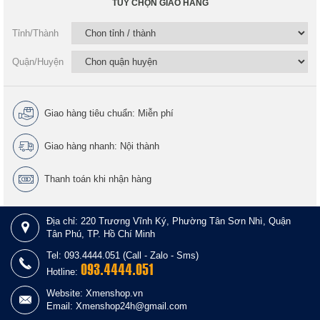
TÙY CHỌN GIAO HÀNG
Tỉnh/Thành
Quận/Huyện
Giao hàng tiêu chuẩn: Miễn phí
Giao hàng nhanh: Nội thành
Thanh toán khi nhận hàng
Địa chỉ: 220 Trương Vĩnh Ký, Phường Tân Sơn Nhì, Quận
Tân Phú, TP. Hồ Chí Minh
Tel: 093.4444.051 (Call - Zalo - Sms)
093.4444.051
Hotline:
Website: Xmenshop.vn
Email: Xmenshop24h@gmail.com