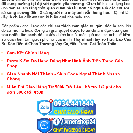
độ sung sướng tột độ với người yêu thương
. Chưa kể khi sử dụng bcs
đôn dên sẽ làm
tăng thời gian quan hệ lâu hơn có nghĩa là các chị em
sẽ sung sướng đến rã cả người mà mấy anh vẫn hùng hục
. Bật mí là
đây là
chiêu giữ vợ cực kì hiệu quả
nha mấy anh
Sản phẩm đang được các
chị em thích cảm giác to, gân, độc lạ
săn đón
do sự mới lạ hoặc đơn giản
giải quyết được lo âu do âm đạo quá giãn
sau nhiều lần sanh đẻ
thì đây chính là một món quà mà các anh thể hiện
sự quan tâm tới người phụ nữ của mình.
Hãy nhanh tay sở hữu Bao Cao
Su Đôn Dên AiChao Thường Vảy Cá, Đầu Trơn, Gai Toàn Thân
Cam Kết Chính Hãng
Được Kiểm Tra Hàng Đúng Như Hình Ảnh Trên Trang Của
Shop
Giao Nhanh Nội Thành - Ship Code Ngoại Thành Nhanh
Chóng
Miễn Phí Giao Hàng Từ 500k Trở Lên , hỗ trợ 1/2 phí cho
đơn 300k tới 450k