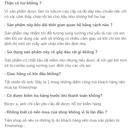
Thân có hư không ?
Vì sản phẩm được làm từ silicon cao cấp và độ dày tiêu chuẩn nên chỉ
có xài cảm thấy chán rồi bỏ chứ hầu như không thể hư hại
- Sản phẩm này kéo dài thời gian quan hệ bằng cách nào ?
Sản phẩm này nhắm tới đối tượng sung sướng chủ yếu là các chị em
nên khi sử dụng các anh sẽ không có nhiều cảm giác và khi chị em lên
đỉnh thì mới tới mấy anh chân trần lên đỉnh nha
- Sử dụng sản phẩm này có gây đau rát gì không ?
Sản phẩm có chất liệu rất mềm mịn nhưng nếu được đi với gel bôi trơn
sẽ là combo sung sướng cực đỉnh cho các chị em
- Giao hàng có kín đáo không?
Tất nhiên rồi anh. Đây là 1 trong những điểm cộng mà khách hàng nên
mua tại Xmenshop
- Có được kiểm tra hàng trước khi thanh toán không?
Được ạ, anh chỉ cần yêu cầu để được hỗ trợ kiểm hàng
- Không biết có nên mua của shop không vì là lần đầu ?
Tiện shop sẽ nêu ra những lý do khách hàng nên mua sản phẩm từ
Xmenshop :