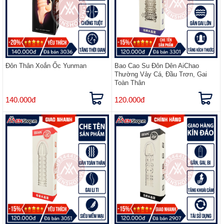
Đôn Thân Xoắn Ốc Yunman
Bao Cao Su Đôn Dên AiChao
Thường Vảy Cá, Đầu Trơn, Gai
Toàn Thân
140.000đ
120.000đ