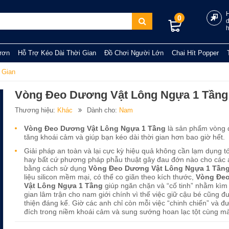
0
rơn
Hỗ Trợ Kéo Dài Thời Gian
Đồ Chơi Người Lớn
Chai Hít Popper
 Gian
Vòng Đeo Dương Vật Lông Ngựa 1 Tầng
Thương hiệu:
Khác
Dành cho:
Nam
Vòng Đeo Dương Vật Lông Ngựa 1 Tầng​
là sản phẩm vòng 
tăng khoái cảm và giúp bạn kéo dài thời gian hơn bao giờ hết.
Giải pháp an toàn và lại cực kỳ hiệu quả không cần lạm dụng tớ
hay bất cứ phương pháp phẫu thuật gây đau đớn nào cho các 
bằng cách sử dụng
Vòng Đeo Dương Vật Lông Ngựa 1 Tầng
liệu silicon mềm mại, có thể co giãn theo kích thước,
Vòng Đe
Vật Lông Ngựa 1 Tầng​
giúp ngăn chặn và “cố tinh” nhằm kìm
gian lâm trận cho nam giới chính vì thế việc giữ cậu bé cũng đ
thiện đáng kể. Giờ các anh chỉ còn mỗi việc “chinh chiến” và đ
đích trong niềm khoái cảm và sung sướng hoan lạc tột cùng mà