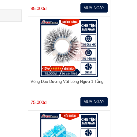
MUA NGAY
95.000đ
Vòng Đeo Dương Vật Lông Ngựa 1 Tầng
MUA NGAY
75.000đ