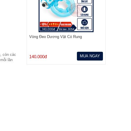
Vòng Đeo Dương Vật Có Rung
, còn các
MUA NGAY
140.000đ
 mỗi lần