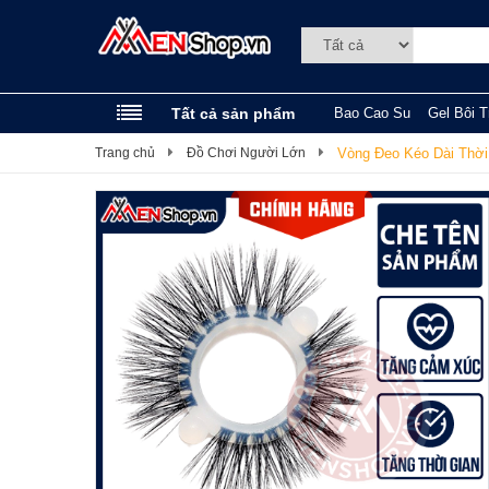
Tất cả sản phẩm
Bao Cao Su
Gel Bôi T
Trang chủ
Đồ Chơi Người Lớn
Vòng Đeo Kéo Dài Thời