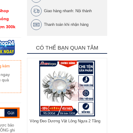
Shop
Giao hàng nhanh: Nội thành
hóng
Thanh toán khi nhận hàng
đơn 300k
CÓ THỂ BẠN QUAN TÂM
g kèm
 ngay
u quà
Vòng Đeo Dương Vật Lông Ngựa 2 Tầng
được bảo
KHÔNG ghi