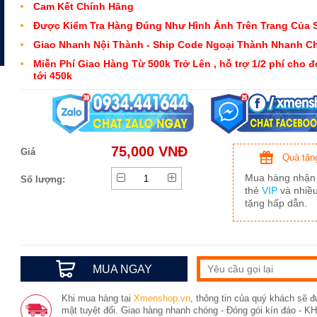
Cam Kết Chính Hãng
Được Kiểm Tra Hàng Đúng Như Hình Ảnh Trên Trang Của 
Giao Nhanh Nội Thành - Ship Code Ngoại Thành Nhanh C
Miễn Phí Giao Hàng Từ 500k Trở Lên , hỗ trợ 1/2 phí cho 
tới 450k
75,000 VNĐ
Giá
Quà tặn
Mua hàng nhận
Số lượng:
thẻ
VIP
và nhiề
tặng hấp dẫn.
MUA NGAY
Khi mua hàng tại
Xmenshop.vn
, thông tin của quý khách sẽ 
mật tuyệt đối. Giao hàng nhanh chóng - Đóng gói kín đáo - 