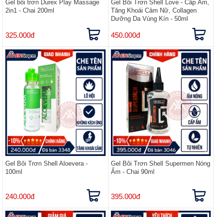
Gel bôi trơn Durex Play Massage
Gel Bôi Trơn Shell Love - Cấp Ẩm,
2in1 - Chai 200ml
Tăng Khoái Cảm Nữ, Collagen
Dưỡng Da Vùng Kín - 50ml
325.000đ
450.000đ
Gel Bôi Trơn Shell Aloevera -
Gel Bôi Trơn Shell Supermen Nóng
100ml
Ấm - Chai 90ml
240.000đ
395.000đ