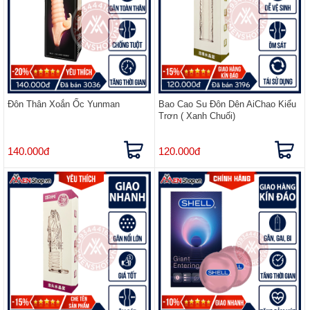
Đôn Thân Xoắn Ốc Yunman
Bao Cao Su Đôn Dên AiChao Kiểu
Trơn ( Xanh Chuối)
140.000đ
120.000đ